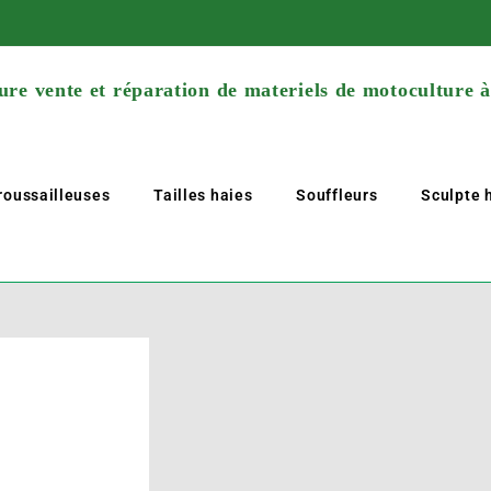
re vente et réparation de materiels de motoculture 
roussailleuses
Tailles haies
Souffleurs
Sculpte h