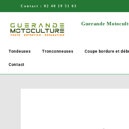
Contact :
02 40 19 51 63
Guerande Motocultu
Tondeuses
Tronconneuses
Coupe bordure et déb
Contact