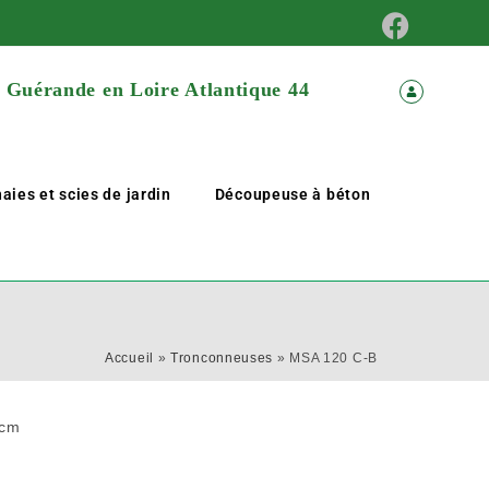
à Guérande en Loire Atlantique 44
aies et scies de jardin
Découpeuse à béton
Accueil
»
Tronconneuses
»
MSA 120 C-B
 cm