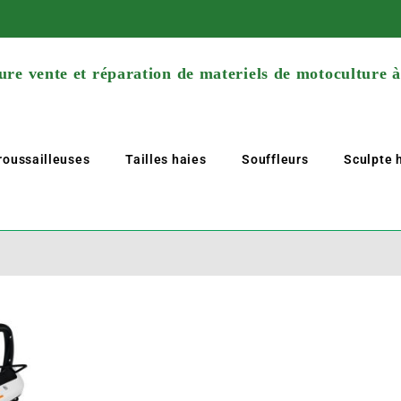
re vente et réparation de materiels de motoculture 
roussailleuses
Tailles haies
Souffleurs
Sculpte h