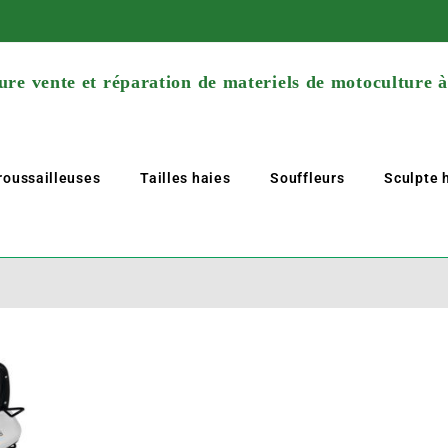
re vente et réparation de materiels de motoculture 
roussailleuses
Tailles haies
Souffleurs
Sculpte h